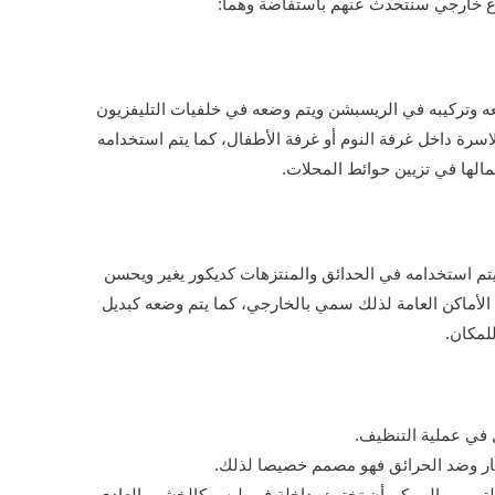
وع خارجي سنتحدث عنهم باستفاضة وهما:
عه وتركيبه في الريسبشن ويتم وضعه في خلفيات التليفزيون
سرة داخل غرفة النوم أو غرفة الأطفال، كما يتم استخدامه
الها في تزيين حوائط المحلات.
يتم استخدامه في الحدائق والمنتزهات كديكور يغير ويحسن
لأماكن العامة لذلك سمي بالخارجي، كما يتم وضعه كبديل
لمكان.
في عملية التنظيف.
لنار وضد الحرائق فهو مصمم خصيصا لذلك.
 التي من الممكن أن تختبئ بداخلة فهو ليس كالخشب العادي