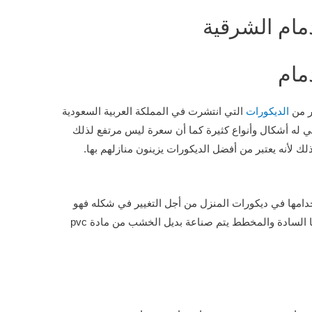
مام الشرقية
مام
ر من
الديكورات
التي انتشرت في المملكة العربية السعودية
بي له أشكال وأنواع كثيرة كما أن سعرة ليس مرتفع لذلك
لك لأنه يعتبر من أفضل الديكورات يزينون منازلهم بها.
خدامها في ديكورات المنزل من أجل التغيير في شكله فهو
مادة صناعية عبارة عن ألواح خشبية يوجد منها السادة والمخطط يتم صناعة بديل الخشب من مادة pvc