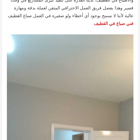
والأصباغ في القطيف، لدينا القدرة على تنفيذ كبرى المشاريع في وقت
قصير وهذا بفضل فريق العمل الاحترافي المتقن لعملة بدقة ومهارة
عالية لأننا لا نسمح بوجود أي أخطاء ولو صغيرة في العمل.صباغ القطيف
فني صباغ في القطيف