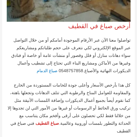
أرخص صباغ في القطيف
تواصلوا معنا الآن عبر الأرقام الموجودة أمامكم أو من خلال التواصل
عبر الموقع الإلكتروني لكي نتعرف على حجم طلباتكم ومشاريعكم
سواء دهانات منازل أو فلل وقصور أو منشآت عامة أو خاصة أو فنادق
وغيرها من الأماكن ومشاريع البناء التي تحتاج إلى تشطيب وأعمال
الديكورات النهائية والأصباغ.0548757858
صباغ الدمام
كل هذا بأرخص الأسعار وأعلى جودة للخامات المستوردة من الخارج
والمقاومة للعوامل المناخ والرطوبة التي تتلف الدهانات وتجعلها باهتة،
كما نقوم أيضاً بجميع أعمال الديكورات وإضافة اللمسات الأنيقة مثل
تركيب ورق الحائط أو الرسومات أو غيرها من الأمور التي لن تجدوها إلا
من خلالنا فقط لكي تحصلون على أرقى وأفخم مكان يتناسب مع
الحداثة والتطور بلمسات أوروبية وعالمية.
صباغ القطيف
فني صباغ في
القطيف