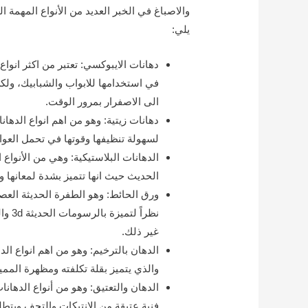
والاصباغ في الخبر العديد من الأنواع المهمة ال
يلي:
دهانات الايبوكسي: تعتبر من اكثر انوا
في استخدامها للابواب والشبابيك، ول
الى الاصفرار بمرور الوقت.
دهانات زيتية: وهو من اهم انواع الدهان
لسهولة تنظيفها وقوتها في تحمل العوام
الدهانات البلاستيكية: وهي من الأنواع
الحديث حيث انها تتميز بشدة لمعانها وا
ورق الحائط: وهو الطفرة الحديثة العص
نظراً
غير ذلك.
الدهان بالترخيم: وهو من اهم انواع ال
والذي يتميز بقلة تكلفته ومظهرة الممي
الدهان والتعتيق: وهو من أنواع الدهانا
فنية عتيقة من الانتيكات والتحف ويتط