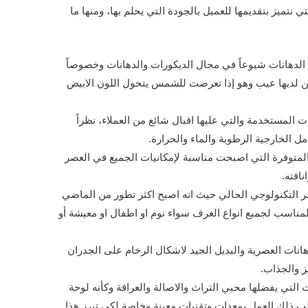
تي نتميز بتقديمها للعميل بالجودة التي يحلم بها، ومنها ما
ع الدهانات شيوعاً في مجال الديكورات والدهانات وخصوصاً
كن لديها عيب وهو إذا تعرضت للشمس يتحول اللون الابيض
ات المستخدمة والتي عليها اقبال شائع من العملاء، نظراً
ل الخارجية الرطوبة والماء والحرارة.
 المتوفرة التي اصبحت مناسبة لإمكانيات الجميع في العصر
ناقته.
ر التكنولوجي الحالي حيث انه اصبح اكثر تطور من الماضي
 لتميزة بالرسومات الحديثة 3d والمناسب لجميع انواع الغرف سواء نوم او اطفال او معيشة أو
دهانات العصرية والبديل الجيد لاشكال الرخام على الجدران
ز والجذاب.
ت التي يفضلها محبي التراث والاصالة والعراقة وكأنه لوحة
لب ذلك العمل بمعدات وتقنيات معينة وخاصة لكي تبرز هذا