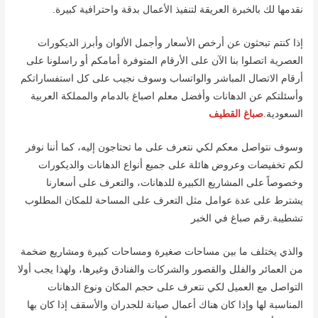
نقدمها لك بالخبرة العريقة لتنفيذ الأعمال بدقة واحترافية كبيرة.
إذا كنتم تبحثون عن أرخص الأسعار وأجمل الألوان وأبرز الديكورات
العصرية اتصلوا بنا الآن على الأرقام المتوفرة أمامكم أو راسلونا على
أرقام الاتصال المباشر والواتساب وسوف نجيب على كل استفساراتكم
وأسئلتكم عن الدهانات وأفضل معلم اصباغ بالدمام والمملكة العربية
السعودية.
صباغ القطيف
وسوف نتواصل معكم لكي نتعرف على ما تحتاجون إليه، كما أننا نوفر
لكم تخفيضات وعروض هائلة على جميع أنواع الدهانات والديكورات
وخصوصاً على المشاريع الكبيرة للدهانات، والتعرف على أسعارنا
يشترط على عدة عوامل مثل التعرف على المساحة للمكان المطلوب
تشطيبة.رقم صباغ في الخبر
والذي يختلف ما بين مساحات صغيرة ومساحات كبيرة ومشاريع ضخمة
من العمائر والفلل والقصور والشركات والفنادق وغيرها، ولهذا يجب أولا
التواصل مع العميل لكي نتعرف على حجم المكان ونوع الدهانات
المناسبة لها وإذا كان هناك أعمال صيانة للجدران والأسقف إذا كان بها