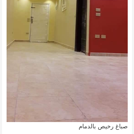
صباغ رخيص بالدمام