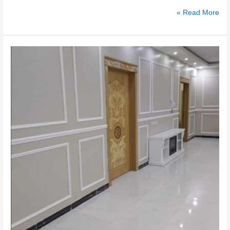
Read More »
صور
براويز
فوم
للجدران
ديكورات
الفوم
الشرقية