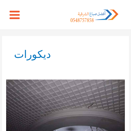
خطي
Main
لى
Menu
لمحتوى
Post
pagination
ديكورات
بالصور
ديكورات
جبس
بورد
بالشرقية