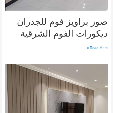
صور براويز فوم للجدران
ديكورات الفوم الشرقية
Read More »
صور
احدث
ديكورات
بديل
الخشب
2024
الشرقية
الدمام