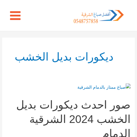
خطي
Main
لى
Menu
لمحتوى
ديكورات بديل الخشب
صور
احدث
صور احدث ديكورات بديل
ديكورات
بديل
الخشب 2024 الشرقية
الخشب
2024
الدمام
الشرقية