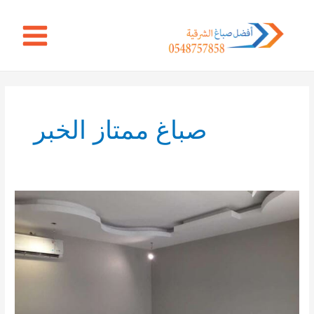
خطي
Main
لى
Menu
لمحتوى
صباغ ممتاز الخبر
افضل
صباغ
الخبرالشرقية
|
معلم
اصباغ
ممتاز