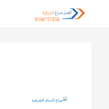
خطي
لى
لمحتوى
صباغ
الدمام